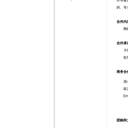
伴等诸
的、专
合作内
网站内
合作承
卡巴3
欲知
商务合
周
联系方式
Ema
团购和